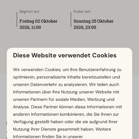
Beginnt am
Endet am
Freitag 02 Oktober
Sonntag 25 Oktober
2026, 11:00
2026, 23:00
Brunssumer Oktoberfeste
Diese Website verwendet Cookies
Wir verwenden Cookies, um Ihre Benutzererfahrung zu
optimieren, personalisierte Inhalte bereitzustellen und
unseren Datenverkehr zu analysieren. Wir teilen auch
Sichere Bezahlung
Informationen über Ihre Nutzung unserer Website mit
unseren Partnern für soziale Medien, Werbung und
Analyse. Diese Partner können diese Informationen mit
anderen Informationen kombinieren, die Sie ihnen zur
Verfügung gestellt haben oder die sie aufgrund Ihrer
EuroParcs Brunsummerheide
Nutzung ihrer Dienste gesammelt haben. Weitere
Akerstraat 153
Informationen finden Sie in unserer
6445 CP Brunssum