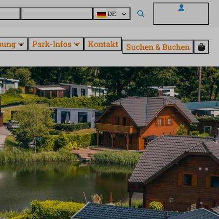
Parcs
Alle Parks entdecken
DE
Mein EuroParcs
bung
Park-Infos
Kontakt
Suchen & Buchen