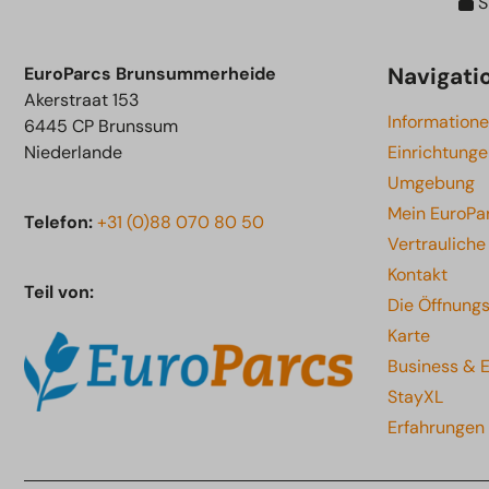
S
Navigati
EuroParcs Brunsummerheide
Akerstraat 153
Information
6445 CP Brunssum
Niederlande
Einrichtung
Umgebung
Mein EuroPa
Telefon:
+31 (0)88 070 80 50
Vertraulich
Kontakt
Teil von:
Die Öffnungs
Karte
Business & 
StayXL
Erfahrungen 