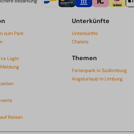
ichere Bezahlung
on
Unterkünfte
en zum Park
Unterkünfte
en
Chalets
Themen
rcs LogIn
e Meldung
Ferienpark in Südlimburg
Angelurlaub in Limburg
zeiten
Events
auf Reisen