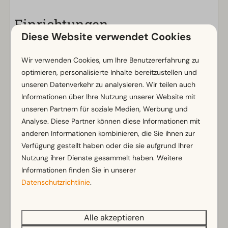
Einrichtungen
Diese Website verwendet Cookies
Allgemein
Nichtraucher
Wir verwenden Cookies, um Ihre Benutzererfahrung zu
optimieren, personalisierte Inhalte bereitzustellen und
WLAN (gratis)
unseren Datenverkehr zu analysieren. Wir teilen auch
Mit mehreren Stockwerken
Informationen über Ihre Nutzung unserer Website mit
Parkmöglichkeit in der Nähe der Ferienunterkunft
unseren Partnern für soziale Medien, Werbung und
Analyse. Diese Partner können diese Informationen mit
Badezimmer
anderen Informationen kombinieren, die Sie ihnen zur
Separate Toiletten: 1
Verfügung gestellt haben oder die sie aufgrund Ihrer
Zeig mehr ↓
Badezimmer oben: 1
Nutzung ihrer Dienste gesammelt haben. Weitere
Badezimmer unten: 1
Informationen finden Sie in unserer
Datenschutzrichtlinie
Dusche
.
Badewanne
Toiletten im Badezimmer: 21
Alle akzeptieren