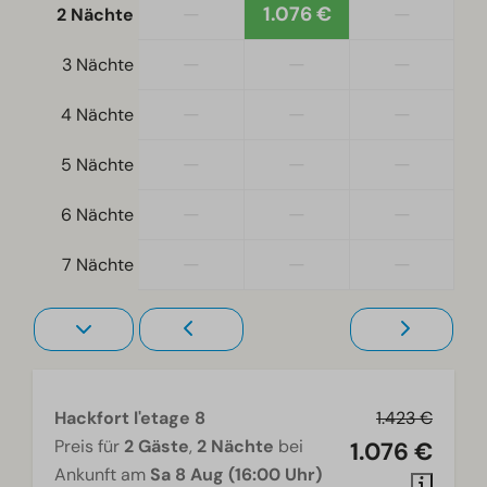
—
1.076 €
—
2 Nächte
Lage am äußeren Rand
Freistehend
—
—
—
3 Nächte
—
—
—
4 Nächte
Schlafzimmer
Boxspringbetten
—
—
—
5 Nächte
Einzelbetten: 8
Einzelbettdecken und Kissen
—
—
—
6 Nächte
Schlafzimmer oben: 3
—
—
—
7 Nächte
Schlafzimmer unten: 1
Wohnzimmer
Fernseher
Hackfort l'etage 8
1.423 €
Preis für
2 Gäste
,
2 Nächte
bei
1.076 €
Ankunft am
Sa 8 Aug (16:00 Uhr)