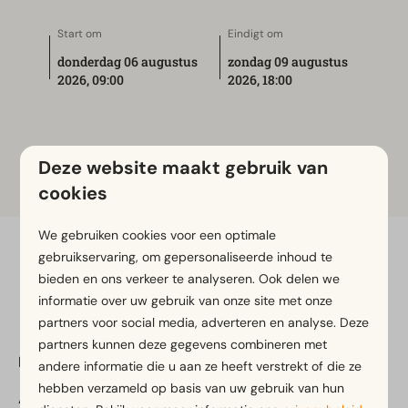
Start om
Eindigt om
donderdag 06 augustus
zondag 09 augustus
2026, 09:00
2026, 18:00
Heuvelland 4-daagse
Deze website maakt gebruik van
cookies
We gebruiken cookies voor een optimale
gebruikservaring, om gepersonaliseerde inhoud te
Veilig betalen
bieden en ons verkeer te analyseren. Ook delen we
informatie over uw gebruik van onze site met onze
partners voor social media, adverteren en analyse. Deze
partners kunnen deze gegevens combineren met
EuroParcs Brunssummerheide
andere informatie die u aan ze heeft verstrekt of die ze
hebben verzameld op basis van uw gebruik van hun
Akerstraat 153