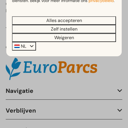
diensten. Bekijk voor meer informatie ons
privacybeleid
.
6445 CP Brunssum
Nederland
Alles accepteren
Zelf instellen
Telefoon:
+31 (0)88 070 80 50
Weigeren
NL
Onderdeel van:
Navigatie
Verblijven