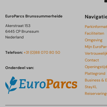
Navigati
EuroParcs Brunssummerheide
Akerstraat 153
Parkinformat
6445 CP Brunssum
Faciliteiten
Nederland
Omgeving
Mijn EuroPar
Telefoon:
+31 (0)88 070 80 50
Vertrouwelij
Contact
Openingstij
Onderdeel van:
Plattegrond
Business & 
StayXL
Reiservarin