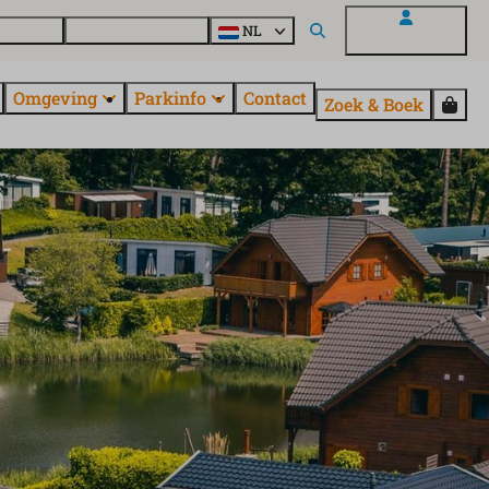
uroParcs
Ontdek alle parken
NL
Mijn EuroParcs
Omgeving
Parkinfo
Contact
Zoek & Boek