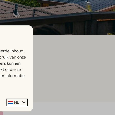
eerde inhoud
bruik van onze
ners kunnen
t of die ze
er informatie
NL