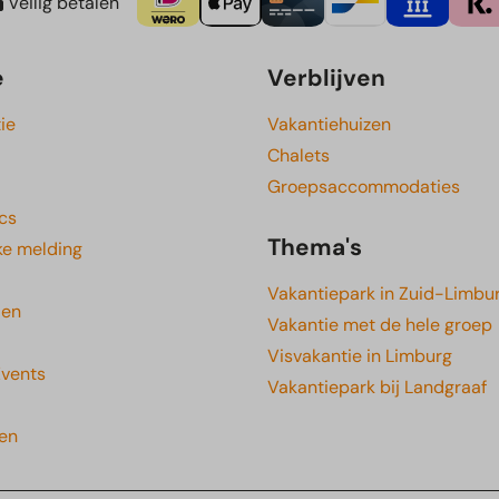
Veilig betalen
e
Verblijven
ie
Vakantiehuizen
Chalets
Groepsaccommodaties
cs
Thema's
ke melding
Vakantiepark in Zuid-Limbu
den
Vakantie met de hele groep
Visvakantie in Limburg
Events
Vakantiepark bij Landgraaf
gen