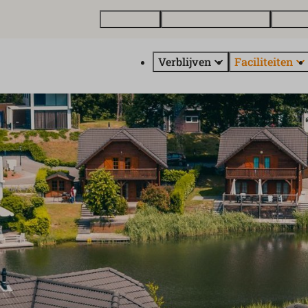
Plattegrond
Vakantiewoning kopen
Over E
Verblijven
Faciliteiten