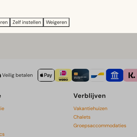
 en best bewaarde kastelen van Nederland.
eren
Zelf instellen
Weigeren
n en tickets.
Veilig betalen
e
Verblijven
ie
Vakantiehuizen
Chalets
Groepsaccommodaties
cs