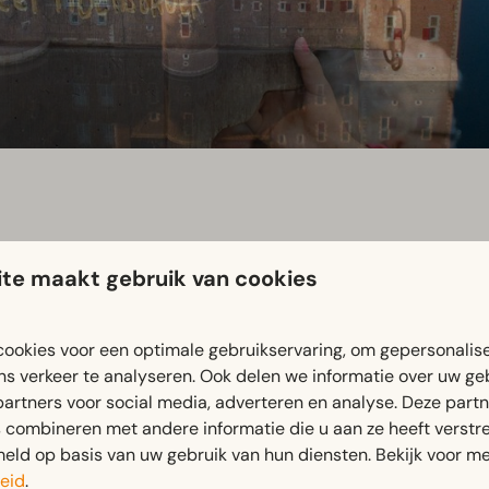
te maakt gebruik van cookies
nis. Dwaal door meer dan 40 authentieke vertrekken, bewon
ookies voor een optimale gebruikservaring, om gepersonalis
rdig als museum is ingericht.
ns verkeer te analyseren. Ook delen we informatie over uw ge
partners voor social media, adverteren en analyse. Deze part
combineren met andere informatie die u aan ze heeft verstrek
ld op basis van uw gebruik van hun diensten. Bekijk voor me
in de zomer zorgen roofvogelshows en ridders voor extra bele
eid
.