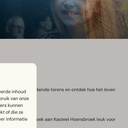
der de indrukwekkende torens en ontdek hoe het leven
eerde inhoud
bruik van onze
ners kunnen
t of die ze
er informatie
ving. Zo is een bezoek aan Kasteel Hoensbroek leuk voor