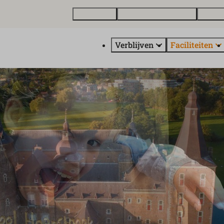
Plattegrond
Vakantiewoning kopen
Over E
Verblijven
Faciliteiten