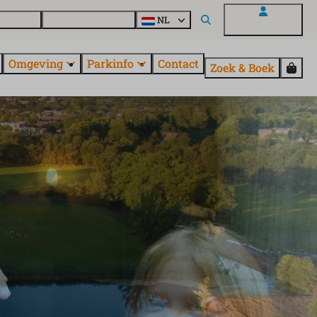
uroParcs
Ontdek alle parken
NL
Mijn EuroParcs
Omgeving
Parkinfo
Contact
Zoek & Boek