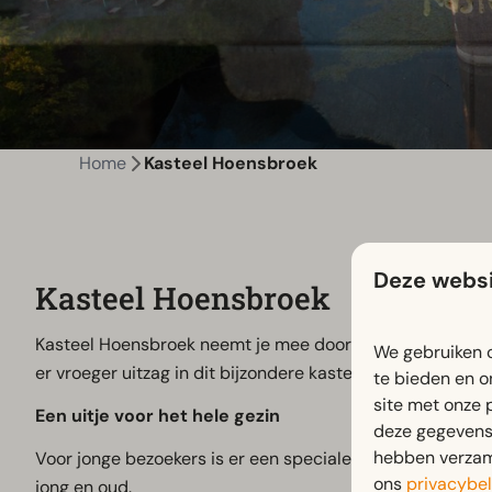
Home
Kasteel Hoensbroek
Deze websi
Kasteel Hoensbroek
Kasteel Hoensbroek neemt je mee door eeuwen geschiede
We gebruiken c
er vroeger uitzag in dit bijzondere kasteel, dat tegenwoo
te bieden en o
site met onze 
Een uitje voor het hele gezin
deze gegevens 
hebben verzame
Voor jonge bezoekers is er een speciale kasteeltocht en 
ons
privacybel
jong en oud.