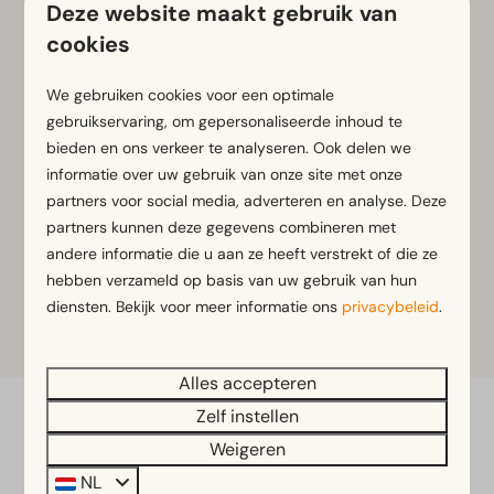
Deze website maakt gebruik van
veelzijdig dagje uit voor het hele gezin.
cookies
Beleef een dag vol avontuur, attracties en plezier
in attractiepark Toverland.
We gebruiken cookies voor een optimale
gebruikservaring, om gepersonaliseerde inhoud te
Bekijk de website voor meer informatie, actuele
bieden en ons verkeer te analyseren. Ook delen we
openingstijden en tickets.
informatie over uw gebruik van onze site met onze
partners voor social media, adverteren en analyse. Deze
partners kunnen deze gegevens combineren met
andere informatie die u aan ze heeft verstrekt of die ze
Meer informatie
hebben verzameld op basis van uw gebruik van hun
diensten. Bekijk voor meer informatie ons
privacybeleid
.
Tickets
Alles accepteren
Zelf instellen
Veilig betalen
Weigeren
NL