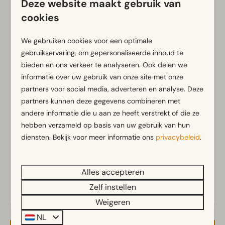
Rookvrij
Deze website maakt gebruik van
Gratis Wifi
cookies
Parkeergelegenheid nabij vakantieverblijf
We gebruiken cookies voor een optimale
Badkamer
gebruikservaring, om gepersonaliseerde inhoud te
bieden en ons verkeer te analyseren. Ook delen we
Badkamer(s) beneden: 1
informatie over uw gebruik van onze site met onze
Douche(cabine)
Toon meer ↓
partners voor social media, adverteren en analyse. Deze
partners kunnen deze gegevens combineren met
Buiten
andere informatie die u aan ze heeft verstrekt of die ze
Parasol
hebben verzameld op basis van uw gebruik van hun
diensten. Bekijk voor meer informatie ons
privacybeleid
.
Terras
Tuin
Tuinset
Energielabel(s)
Alles accepteren
Zelf instellen
Keuken
Weigeren
Ingerichte keuken
NL
Koelkast