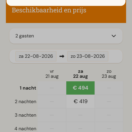
Koffiezetapparaat
Beschikbaarheid en prijs
Magnetron
Vaatwasser(s)
Waterkoker
2 gasten
Ligging
Vrijstaand
za
22-08-2026
zo
23-08-2026
Slaapkamer
vr
za
zo
21 aug
22 aug
23 aug
Eenpersoonsbed(den): 4
Eenpersoonsdekbedden en kussens
—
€ 494
—
1 nacht
Slaapkamer(s) beneden: 2
—
€ 419
—
2 nachten
Toegankelijkheid
—
—
—
3 nachten
Gelijkvloers
—
—
—
4 nachten