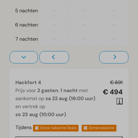
Woonkamer
—
—
—
5 nachten
Televisie
—
—
—
6 nachten
—
—
—
7 nachten
Hackfort 4
€ 691
Prijs voor
2 gasten
,
1 nacht
met
€ 494
aankomst op
za 22 aug (16:00 uur)
en vertrek op
zo 23 aug (10:00 uur)
Tijdens
Grote Vakantie Deals
Zomervakantie